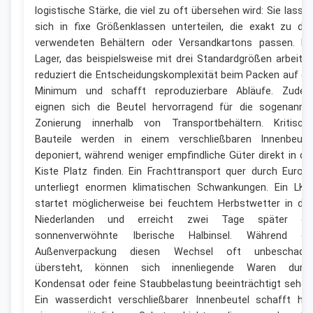
logistische Stärke, die viel zu oft übersehen wird: Sie lasse
sich in fixe Größenklassen unterteilen, die exakt zu de
verwendeten Behältern oder Versandkartons passen. Ei
Lager, das beispielsweise mit drei Standardgrößen arbeitet
reduziert die Entscheidungskomplexität beim Packen auf ei
Minimum und schafft reproduzierbare Abläufe. Zude
eignen sich die Beutel hervorragend für die sogenannt
Zonierung innerhalb von Transportbehältern. Kritisch
Bauteile werden in einem verschließbaren Innenbeute
deponiert, während weniger empfindliche Güter direkt in de
Kiste Platz finden. Ein Frachttransport quer durch Europ
unterliegt enormen klimatischen Schwankungen. Ein LK
startet möglicherweise bei feuchtem Herbstwetter in de
Niederlanden und erreicht zwei Tage später di
sonnenverwöhnte Iberische Halbinsel. Während di
Außenverpackung diesen Wechsel oft unbeschade
übersteht, können sich innenliegende Waren durc
Kondensat oder feine Staubbelastung beeinträchtigt sehen
Ein wasserdicht verschließbarer Innenbeutel schafft hie