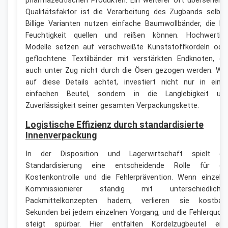
pharmazeutischen Produkten. Ein weiterer oft übersehene
Qualitätsfaktor ist die Verarbeitung des Zugbands selbst
Billige Varianten nutzen einfache Baumwollbänder, die be
Feuchtigkeit quellen und reißen können. Hochwertig
Modelle setzen auf verschweißte Kunststoffkordeln ode
geflochtene Textilbänder mit verstärkten Endknoten, di
auch unter Zug nicht durch die Ösen gezogen werden. We
auf diese Details achtet, investiert nicht nur in eine
einfachen Beutel, sondern in die Langlebigkeit un
Zuverlässigkeit seiner gesamten Verpackungskette.
Logistische Effizienz durch standardisierte
Innenverpackung
In der Disposition und Lagerwirtschaft spielt di
Standardisierung eine entscheidende Rolle für di
Kostenkontrolle und die Fehlerprävention. Wenn einzeln
Kommissionierer ständig mit unterschiedliche
Packmittelkonzepten hadern, verlieren sie kostbar
Sekunden bei jedem einzelnen Vorgang, und die Fehlerquot
steigt spürbar. Hier entfalten Kordelzugbeutel ein