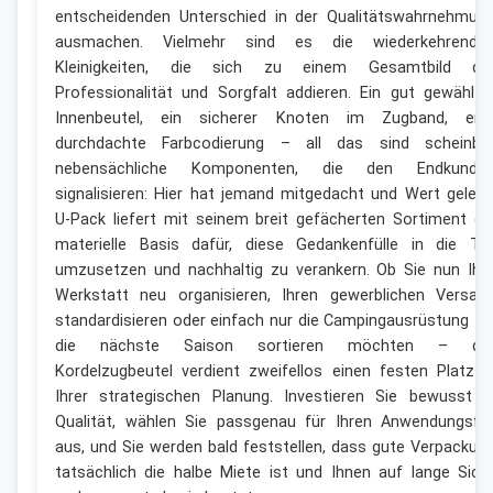
entscheidenden Unterschied in der Qualitätswahrnehmun
ausmachen. Vielmehr sind es die wiederkehrende
Kleinigkeiten, die sich zu einem Gesamtbild de
Professionalität und Sorgfalt addieren. Ein gut gewählte
Innenbeutel, ein sicherer Knoten im Zugband, ein
durchdachte Farbcodierung – all das sind scheinba
nebensächliche Komponenten, die den Endkunde
signalisieren: Hier hat jemand mitgedacht und Wert gelegt
U-Pack liefert mit seinem breit gefächerten Sortiment di
materielle Basis dafür, diese Gedankenfülle in die Ta
umzusetzen und nachhaltig zu verankern. Ob Sie nun Ihr
Werkstatt neu organisieren, Ihren gewerblichen Versan
standardisieren oder einfach nur die Campingausrüstung fü
die nächste Saison sortieren möchten – de
Kordelzugbeutel verdient zweifellos einen festen Platz i
Ihrer strategischen Planung. Investieren Sie bewusst i
Qualität, wählen Sie passgenau für Ihren Anwendungsfal
aus, und Sie werden bald feststellen, dass gute Verpackun
tatsächlich die halbe Miete ist und Ihnen auf lange Sich