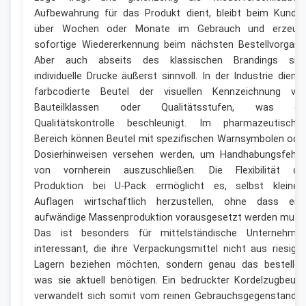
Aufbewahrung für das Produkt dient, bleibt beim Kunde
über Wochen oder Monate im Gebrauch und erzeug
sofortige Wiedererkennung beim nächsten Bestellvorgang
Aber auch abseits des klassischen Brandings sin
individuelle Drucke äußerst sinnvoll. In der Industrie diene
farbcodierte Beutel der visuellen Kennzeichnung vo
Bauteilklassen oder Qualitätsstufen, was di
Qualitätskontrolle beschleunigt. Im pharmazeutische
Bereich können Beutel mit spezifischen Warnsymbolen ode
Dosierhinweisen versehen werden, um Handhabungsfehle
von vornherein auszuschließen. Die Flexibilität de
Produktion bei U-Pack ermöglicht es, selbst kleiner
Auflagen wirtschaftlich herzustellen, ohne dass ein
aufwändige Massenproduktion vorausgesetzt werden muss
Das ist besonders für mittelständische Unternehme
interessant, die ihre Verpackungsmittel nicht aus riesige
Lagern beziehen möchten, sondern genau das bestellen
was sie aktuell benötigen. Ein bedruckter Kordelzugbeute
verwandelt sich somit vom reinen Gebrauchsgegenstand i