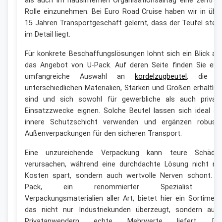
als auch im hausinternen Organisationsalltag eine zentral
Rolle einzunehmen. Bei Euro Road Cruise haben wir in übe
15 Jahren Transportgeschäft gelernt, dass der Teufel stet
im Detail liegt.
Für konkrete Beschaffungslösungen lohnt sich ein Blick au
das Angebot von U-Pack. Auf deren Seite finden Sie ein
umfangreiche Auswahl an
kordelzugbeutel
, die i
unterschiedlichen Materialien, Stärken und Größen erhältlic
sind und sich sowohl für gewerbliche als auch privat
Einsatzzwecke eignen. Solche Beutel lassen sich ideal al
innere Schutzschicht verwenden und ergänzen robust
Außenverpackungen für den sicheren Transport.
Eine unzureichende Verpackung kann teure Schäde
verursachen, während eine durchdachte Lösung nicht nu
Kosten spart, sondern auch wertvolle Nerven schont. U
Pack, ein renommierter Spezialist fü
Verpackungsmaterialien aller Art, bietet hier ein Sortiment
das nicht nur Industriekunden überzeugt, sondern auc
Privatanwendern echte Mehrwerte liefert. De