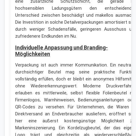
eine zusätzliche Schutzschicht, die gerade be
hochsensiblen Ladungsgütern den entscheidende
Unterschied zwischen beschädigt und makellos ausmacht
Die Investition in solche Detailverpackungen amortisiert sic
durch weniger Schadensfälle, geringeren Ausschuss un
zufriedenere Endkunden im Nu.
Individuelle Anpassung und Branding-
Möglichkeiten
Verpackung ist auch immer Kommunikation. Ein neutraler
durchsichtiger Beutel mag seine praktische Funktio
vollständig erfüllen, doch er bleibt ein anonymes Hilfsmitte
ohne Wiedererkennungswert. Moderne Druckverfahre
erlauben es mittlerweile, selbst flexible Folienbeutel mi
Firmenlogos, Warnhinweisen, Bedienungsanleitungen ode
QR-Codes zu versehen. Für Unternehmen, die Waren i
Direktversand an Endverbraucher ausliefern, eröffnet sic
hier eine äußerst kostengünstige Möglichkeit zu
Markeninszenierung. Ein Kordelzugbeutel, der das eigen
Logo trägt und gleichzeitig als wiederverschließbar