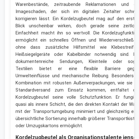
Warenbestände, zeitraubende Reklamationen und ei
Imageschaden, der sich im digitalen Zeitalter schwe
korrigieren lässt. Ein Kordelzugbeutel mag auf den erste
Blick unscheinbar wirken, doch gerade seine zeitlos
Einfachheit macht ihn so wertvoll. Die Kordelzugfunktio
ermöglicht ein schnelles Öffnen und Wiederverschließen
ohne dass zusätzliche Hilfsmittel wie Klebestreifen
Heißsiegelgeräte oder Kabelbinder notwendig sind. Fü
dokumentenreiche Sendungen, Kleinteile oder soga
Textilien bietet er eine flexible Barriere gege
Umwelteinflüsse und mechanische Reibung. Besonders i
Kombination mit robusten Außenverpackungen, wie sie i
Standardversand zum Einsatz kommen, entfaltet de
Kordelzugbeutel seine volle Schutzfunktion. Er fungier
quasi als innere Schicht, die den direkten Kontakt der War
mit der Transportumgebung minimiert und gleichzeitig ein
übersichtliche Sortierung innerhalb größerer Transportkiste
oder Umzugskartons ermöglicht.
Kordelzugbeutel als Organisationstalente jensei