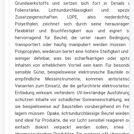
Grundwerkstoffs und setzen sich fort in Details wi
Folienstärke, Lichtundurchlässigkeit und speziell
Zusatzeigenschaften. LDPE, also niederdichtige
Polyethylen, zeichnet sich durch seine herausragend
Flexibilität und Bruchfestigkeit aus und eignet sic
hervorragend für Beutel, die unter rauen Bedingunge
transportiert oder häufig manipuliert werden müssen. PP
Polypropylen, wiederum bietet eine höhere Steifigkeit und is
weniger dehnbar, was bei scharfkantigen oder spitze
Inhalten von erheblichem Vorteil sein kann. Für besonder
sensible Güter, beispielsweise elektronische Bauteile ode
empfindliche Messinstrumente, kommen antistatisch
Varianten zum Einsatz, die die gefürchtete elektrostatisch
Entladung wirksam verhindern. UV-beständige Ausführunge
schützen Inhalte vor schädlicher Sonneneinstrahlung, wen
sie beispielsweise auf Baustellen vorübergehend im Freie
lagern müssen. Opake, lichtundurchlässige Beutel wiederu
sind ideal für Produkte, die vor Licht sensibel reagieren ode
einfach diskret verpackt werden sollen, etwa be