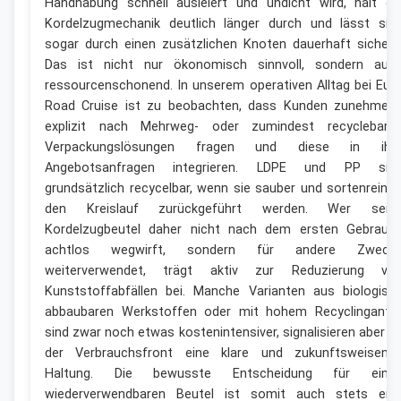
Handhabung schnell ausleiert und undicht wird, hält di
Kordelzugmechanik deutlich länger durch und lässt sic
sogar durch einen zusätzlichen Knoten dauerhaft sichern
Das ist nicht nur ökonomisch sinnvoll, sondern auc
ressourcenschonend. In unserem operativen Alltag bei Eur
Road Cruise ist zu beobachten, dass Kunden zunehmen
explizit nach Mehrweg- oder zumindest recyclebare
Verpackungslösungen fragen und diese in ihr
Angebotsanfragen integrieren. LDPE und PP sin
grundsätzlich recycelbar, wenn sie sauber und sortenrein i
den Kreislauf zurückgeführt werden. Wer sein
Kordelzugbeutel daher nicht nach dem ersten Gebrauc
achtlos wegwirft, sondern für andere Zweck
weiterverwendet, trägt aktiv zur Reduzierung vo
Kunststoffabfällen bei. Manche Varianten aus biologisc
abbaubaren Werkstoffen oder mit hohem Recyclingantei
sind zwar noch etwas kostenintensiver, signalisieren aber a
der Verbrauchsfront eine klare und zukunftsweisend
Haltung. Die bewusste Entscheidung für eine
wiederverwendbaren Beutel ist somit auch stets ein