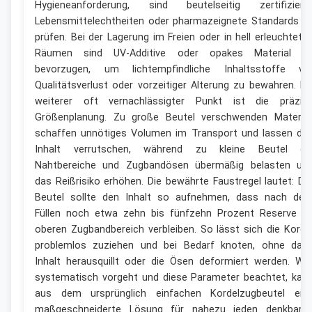
Hygieneanforderung, sind beutelseitig zertifiziert
Lebensmittelechtheiten oder pharmazeignete Standards z
prüfen. Bei der Lagerung im Freien oder in hell erleuchtete
Räumen sind UV-Additive oder opakes Material z
bevorzugen, um lichtempfindliche Inhaltsstoffe vo
Qualitätsverlust oder vorzeitiger Alterung zu bewahren. Ei
weiterer oft vernachlässigter Punkt ist die präzis
Größenplanung. Zu große Beutel verschwenden Material
schaffen unnötiges Volumen im Transport und lassen de
Inhalt verrutschen, während zu kleine Beutel di
Nahtbereiche und Zugbandösen übermäßig belasten un
das Reißrisiko erhöhen. Die bewährte Faustregel lautet: De
Beutel sollte den Inhalt so aufnehmen, dass nach de
Füllen noch etwa zehn bis fünfzehn Prozent Reserve i
oberen Zugbandbereich verbleiben. So lässt sich die Korde
problemlos zuziehen und bei Bedarf knoten, ohne das
Inhalt herausquillt oder die Ösen deformiert werden. We
systematisch vorgeht und diese Parameter beachtet, kan
aus dem ursprünglich einfachen Kordelzugbeutel ein
maßgeschneiderte Lösung für nahezu jeden denkbare