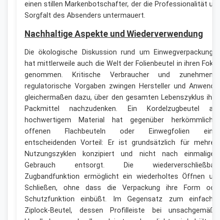
einen stillen Markenbotschafter, der die Professionalität un
Sorgfalt des Absenders untermauert.
Nachhaltige Aspekte und Wiederverwendung
Die ökologische Diskussion rund um Einwegverpackunge
hat mittlerweile auch die Welt der Folienbeutel in ihren Foku
genommen. Kritische Verbraucher und zunehmend
regulatorische Vorgaben zwingen Hersteller und Anwende
gleichermaßen dazu, über den gesamten Lebenszyklus ihre
Packmittel nachzudenken. Ein Kordelzugbeutel au
hochwertigem Material hat gegenüber herkömmliche
offenen Flachbeuteln oder Einwegfolien eine
entscheidenden Vorteil: Er ist grundsätzlich für mehrer
Nutzungszyklen konzipiert und nicht nach einmalige
Gebrauch entsorgt. Die wiederverschließbar
Zugbandfunktion ermöglicht ein wiederholtes Öffnen un
Schließen, ohne dass die Verpackung ihre Form ode
Schutzfunktion einbüßt. Im Gegensatz zum einfache
Ziplock-Beutel, dessen Profilleiste bei unsachgemäße