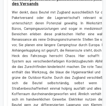
des Versands
Wer denkt, dass Beutel mit Zugband ausschließlich für de
Paketversand oder die Lagerwirtschaft relevant sind
unterschätzt deren Potenzial gewaltig. In Werkstätten
Büros, Campingausrüstungen und sogar in medizinische
Bereichen erleben diese praktischen Helfer eine wahr
Renaissance als reine Ordnungsinstrumente. Stellen Sie sic
vor, Sie planen eine längere Campingtour durch Europa. Di
Anhängerkupplung ist geprüft, die Reiseroute steht, doch i
Heck des Fahrzeugs herrscht Chaos. Hier schafft ei
System aus verschiedenfarbigen Kordelzugbeuteln Abhilfe
die das Zurechtfinden kinderleicht machen. Die rote Tasch
enthält das Werkzeug, die blaue die Hygieneartikel und di
grüne die Outdoor-Küche. Durch das Zugband verschließe
sich die Beutel selbstständig, selbst wenn di
Straßenbeschaffenheit einmal holprig ausfällt und alles i
Kofferraum durcheinandergeworfen wird. Ähnlich verhält e
sich im handwerklichen Gewerbe. Elektriker nutzen dies
Beutel gern zur differenzierten Lagerung von Klemmen